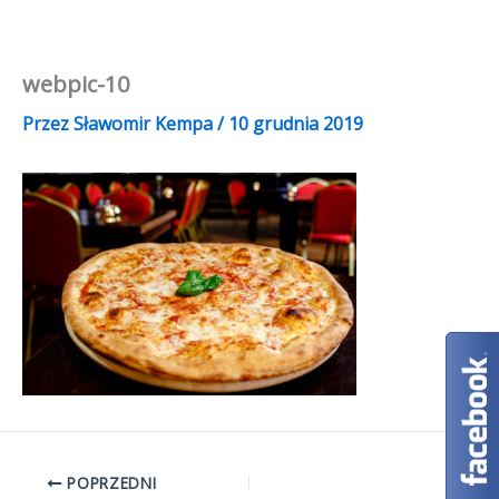
Przejdź
do
treści
webpic-10
Przez
Sławomir Kempa
/
10 grudnia 2019
POPRZEDNI