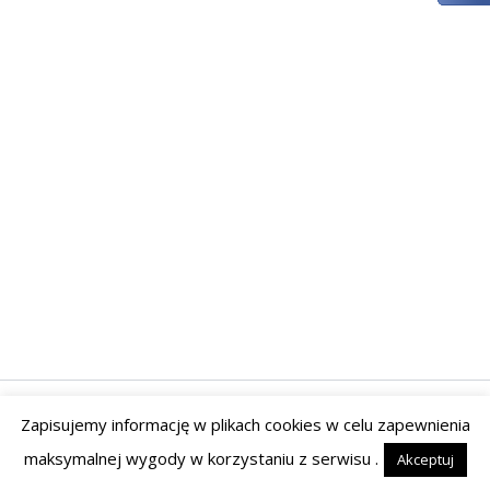
Zapisujemy informację w plikach cookies w celu zapewnienia
Prawa autorskie © 2026 | Powered by Tyrant Studio
maksymalnej wygody w korzystaniu z serwisu .
Akceptuj