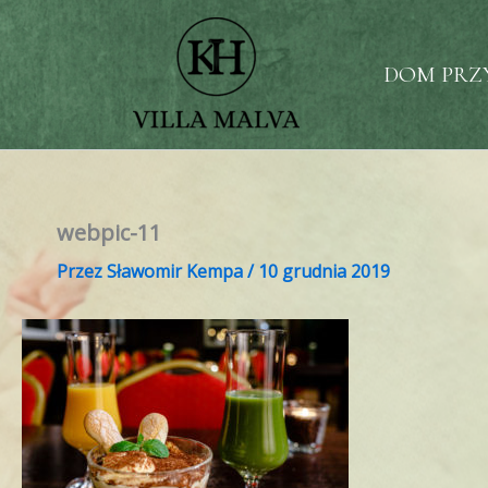
Przejdź
do
treści
DOM PRZ
webpic-11
Przez
Sławomir Kempa
/
10 grudnia 2019