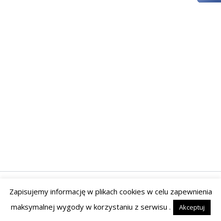
Zapisujemy informację w plikach cookies w celu zapewnienia
Prawa autorskie © 2026 | Powered by Tyrant Studio
maksymalnej wygody w korzystaniu z serwisu .
Akceptuj