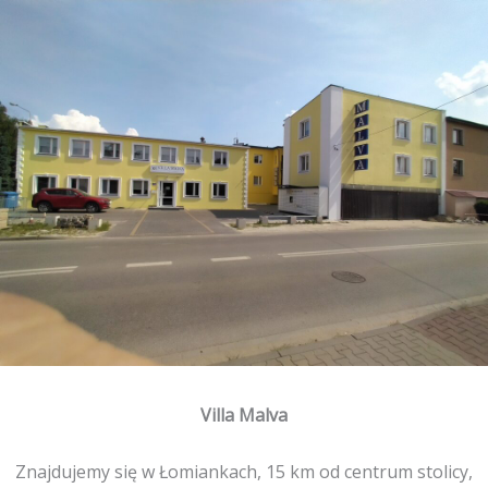
Przejdź
do
treści
Villa Malva
Znajdujemy się w Łomiankach, 15 km od centrum stolicy,