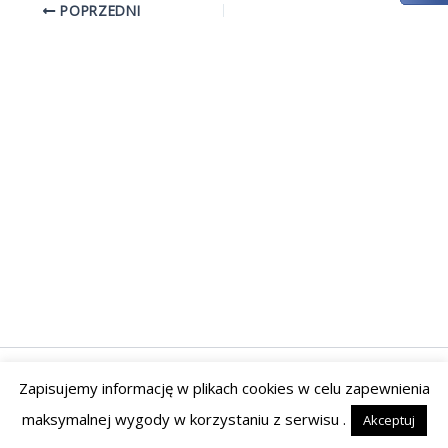
POPRZEDNI
Zapisujemy informację w plikach cookies w celu zapewnienia
Prawa autorskie © 2026 | Powered by Tyrant Studio
maksymalnej wygody w korzystaniu z serwisu .
Akceptuj