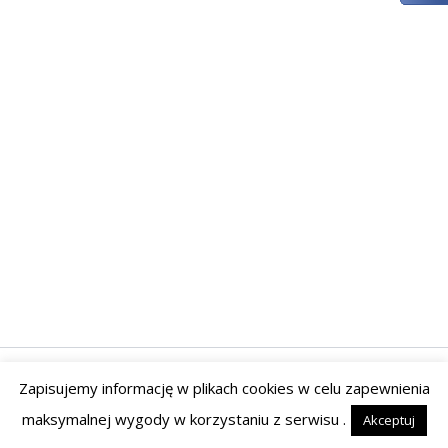
Zapisujemy informację w plikach cookies w celu zapewnienia
Prawa autorskie © 2026 | Powered by Tyrant Studio
maksymalnej wygody w korzystaniu z serwisu .
Akceptuj