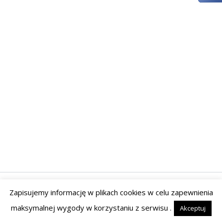
Zapisujemy informację w plikach cookies w celu zapewnienia
Prawa autorskie © 2026 | Powered by Tyrant Studio
maksymalnej wygody w korzystaniu z serwisu .
Akceptuj