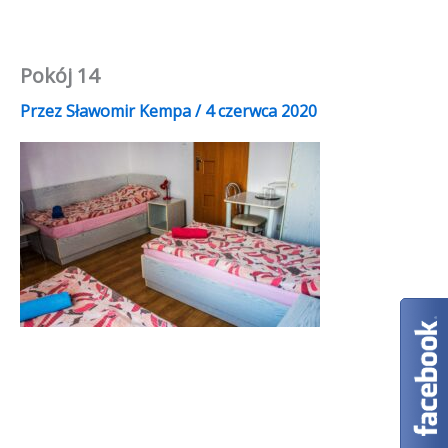
Przejdź
do
treści
Pokój 14
Przez
Sławomir Kempa
/
4 czerwca 2020