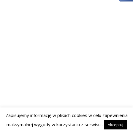
Zapisujemy informację w plikach cookies w celu zapewnienia
Prawa autorskie © 2026 | Powered by Tyrant Studio
maksymalnej wygody w korzystaniu z serwisu .
Akceptuj