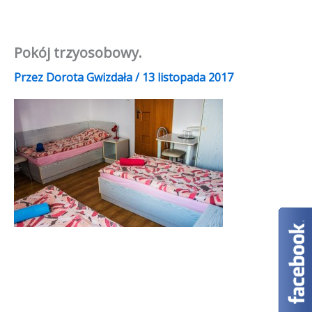
Przejdź
do
treści
Pokój trzyosobowy.
Przez
Dorota Gwizdała
/
13 listopada 2017