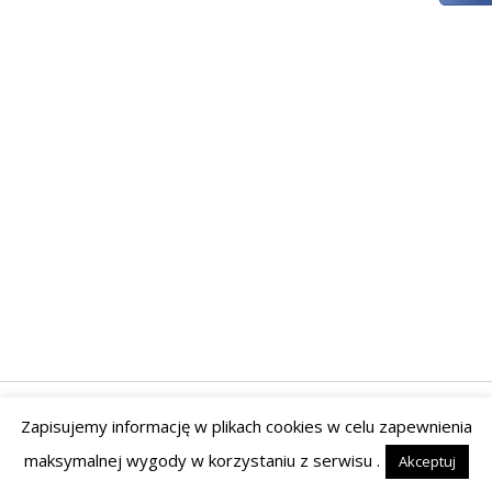
Zapisujemy informację w plikach cookies w celu zapewnienia
Prawa autorskie © 2026 | Powered by Tyrant Studio
maksymalnej wygody w korzystaniu z serwisu .
Akceptuj